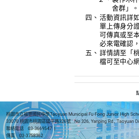
舍群」
四、
活動資訊詳
單上傳身分
可傳真或至本
必來電確認，0
五、
詳情請至「
檔可至中心網
桃園市立福豐國民中學Taoyuan Municipal Fu-Fong Junior High Sch
33070 桃園市桃園區延平路326號
No.326, Yanping Rd., Taoyuan Di
聯絡電話
03-3669547
|
傳真
03-3758362