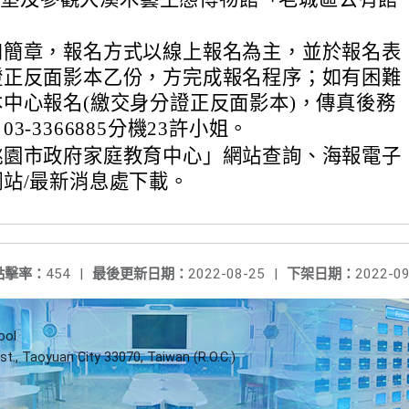
。
如簡章，報名方式以線上報名為主，並於報名表
證正反面影本乙份，方完成報名程序；如有困難
中心報名(繳交身分證正反面影本)，傳真後務
3-3366885分機23許小姐。
桃園市政府家庭教育中心」網站查詢、海報電子
站/最新消息處下載。
點擊率：
454
|
最後更新日期：
2022-08-25
|
下架日期：
2022-09
ool
st., Taoyuan City 33070, Taiwan (R.O.C.)