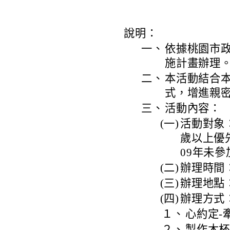
說明：
一、
依據桃園市政
施計畫辦理
二、
本活動結合
式，增進親
三、
活動內容：
(一)
活動對象：
歲以上優先
09年未
(二)
辦理時間：
(三)
辦理地點
(四)
辦理方式
１、
心約定-
２、
製作木