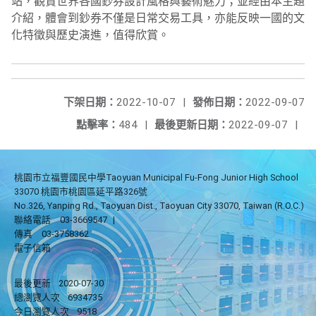
站，
觀賞世界各國鈔券設計風格與藝術魅力；並經由本主題
介紹，
體會到鈔券不僅是日常交易工具，
亦能反映一國的文
化特徵與歷史演進，值得欣賞。
下架日期：
2022-10-07
|
發佈日期：
2022-09-07
點擊率：
484
|
最後更新日期：
2022-09-07
|
桃園市立福豐國民中學Taoyuan Municipal Fu-Fong Junior High School
33070 桃園市桃園區延平路326號
No.326, Yanping Rd., Taoyuan Dist., Taoyuan City 33070, Taiwan (R.O.C.)
聯絡電話
03-3669547
|
傳真
03-3758362
電子信箱
最後更新
2020-07-30
總瀏覽人次
6934735
今日瀏覽人次
9518