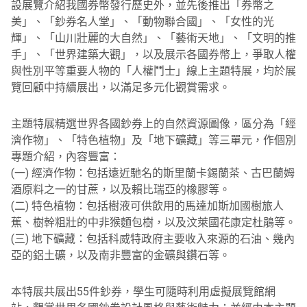
設展覽介紹我國券幣發行歷史外，
並先後推出「券幣之
美」、「鈔券名人堂」、「動物聯合國」、「
女性的光
輝」、「山川壯麗的大自然」、「藝術天地」、「
文明的推
手」、「世界建築大觀」，以及展示各國券幣上，
爭取人權
與性別平等重要人物的「人權鬥士」線上主題特展，
均於展
覽回顧中持續展出，以滿足多元化觀賞需求。
主題特展精選世界各國鈔券上的自然資源圖像，區分為「經
濟作物」
、「特色植物」及「地下礦藏」等三單元，作個別
專題介紹，
內容豐富：
(一) 經濟作物：包括遠近馳名的斯里蘭卡錫蘭茶、
古巴蘭姆
酒原料之一的甘蔗，以及賴比瑞亞的橡膠等。
(二) 特色植物：包括樹液可供飲用的馬達加斯加國樹旅人
蕉、
樹幹粗壯的中非猴麵包樹，以及汶萊國花康定杜鵑等。
(三) 地下礦藏：包括科威特政府主要收入來源的石油、幾內
亞的鋁土礦，
以及南非豐富的金礦與鑽石等。
本特展共展出55件鈔券，學生可隨時利用虛擬展覽館網