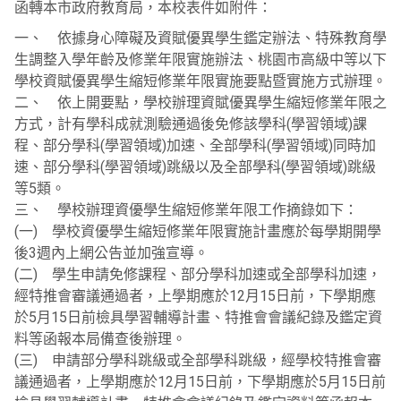
函轉本市政府教育局，本校表件如附件：
一、 依據身心障礙及資賦優異學生鑑定辦法、特殊教育學
生調整入學年齡及修業年限實施辦法、桃園市高級中等以下
學校資賦優異學生縮短修業年限實施要點暨實施方式辦理。
二、 依上開要點，學校辦理資賦優異學生縮短修業年限之
方式，計有學科成就測驗通過後免修該學科(學習領域)課
程、部分學科(學習領域)加速、全部學科(學習領域)同時加
速、部分學科(學習領域)跳級以及全部學科(學習領域)跳級
等5類。
三、 學校辦理資優學生縮短修業年限工作摘錄如下：
(一) 學校資優學生縮短修業年限實施計畫應於每學期開學
後3週內上網公告並加強宣導。
(二) 學生申請免修課程、部分學科加速或全部學科加速，
經特推會審議通過者，上學期應於12月15日前，下學期應
於5月15日前檢具學習輔導計畫、特推會會議紀錄及鑑定資
料等函報本局備查後辦理。
(三) 申請部分學科跳級或全部學科跳級，經學校特推會審
議通過者，上學期應於12月15日前，下學期應於5月15日前