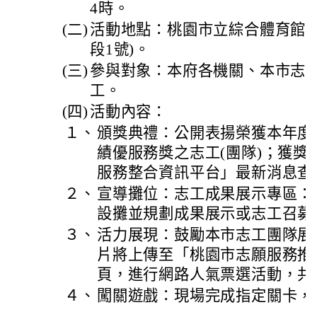
4時。
(二)
活動地點：桃園市立綜合體育館(
段1號)。
(三)
參與對象：本府各機關、本市志
工。
(四)
活動內容：
１、
頒獎典禮：公開表揚榮獲本年度志
績優服務獎之志工(團隊)；獲獎
服務整合資訊平台」最新消息查
２、
宣導攤位：志工成果展示專區：
設攤並規劃成果展示或志工召募
３、
活力展現：鼓勵本市志工團隊展
片將上傳至「桃園市志願服務推
頁，進行網路人氣票選活動，共
４、
闖關遊戲：現場完成指定關卡，