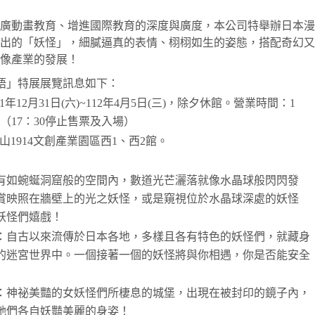
廣動畫教育、增進國際教育的深度與廣度，本公司特舉辦日本漫
出的「妖怪」，細膩逼真的表情、栩栩如生的姿態，搭配奇幻又
像產業的發展！
物語」特展展覽訊息如下：
1年12月31日(六)~112年4月5日(三)，除夕休館。營業時間：1
00（17：30停止售票及入場）
山1914文創產業園區西1、西2館。
有如蜿蜒洞窟般的空間內，數道光芒灑落就像水晶球般閃閃發
賞映照在牆壁上的光之妖怪，或是窺視位於水晶球深處的妖怪
妖怪們嬉戲！
：自古以來流傳於日本各地，多樣且各有特色的妖怪們，就藏身
的迷宮世界中。一個接著一個的妖怪將與你相遇，你是否能安全
：神祕美豔的女妖怪們所棲息的城堡，出現在被封印的鏡子內，
她們各自妖豔美麗的身姿！