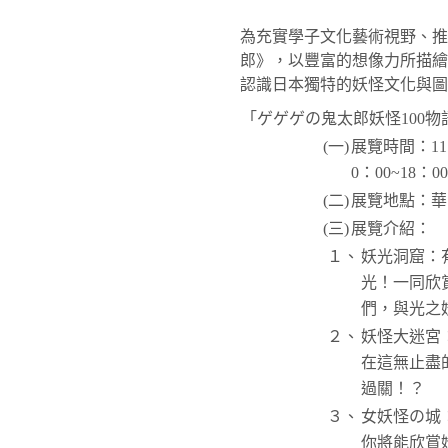
為充實學子文化藝術視野、推
郎》，以豐富的想像力所描繪
認識日本獨特的妖怪文化與圖
「ゲゲゲの鬼太郎妖怪100
(一)
展覽時間：11
0：00~18：
(二)
展覽地點：華
(三)
展覽介紹：
１、
妖光洞窟：
光！一同欣
們，與光之
２、
妖怪大迷宮
在這無止盡
過關！？
３、
女妖怪の城
你將能欣賞