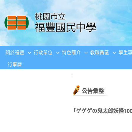
移至網頁之主要內容區位置
關於福豐
行政單位
特色簡介
教職員區
學生
行事曆
:::
公告彙整
「ゲゲゲの鬼太郎妖怪10