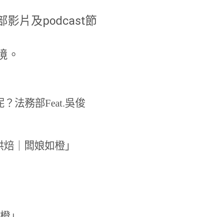
片及podcast節
境。
法務部Feat.吳俊
尚昂烘焙｜闆娘如橙」
橙」