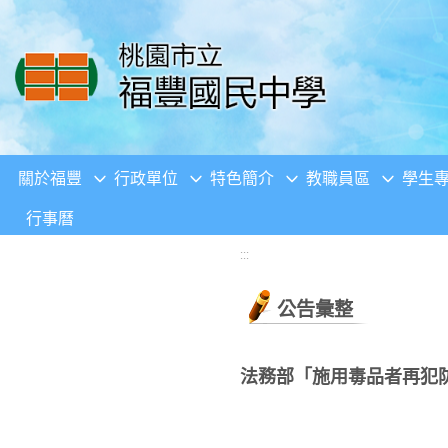
移至網頁之主要內容區位置
關於福豐
行政單位
特色簡介
教職員區
學生
行事曆
:::
公告彙整
法務部「施用毒品者再犯