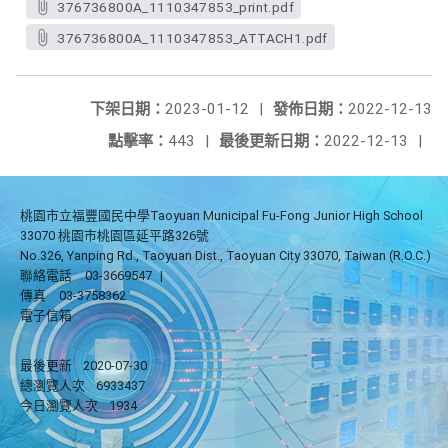
376736800A_1110347853_print.pdf
376736800A_1110347853_ATTACH1.pdf
下架日期：
2023-01-12
|
發佈日期：
2022-12-13
點擊率：
443
|
最後更新日期：
2022-12-13
|
桃園市立福豐國民中學Taoyuan Municipal Fu-Fong Junior High School
33070 桃園市桃園區延平路326號
No.326, Yanping Rd., Taoyuan Dist., Taoyuan City 33070, Taiwan (R.O.C.)
聯絡電話
03-3669547
|
傳真
03-3758362
電子信箱
最後更新
2020-07-30
總瀏覽人次
6933437
今日瀏覽人次
1934