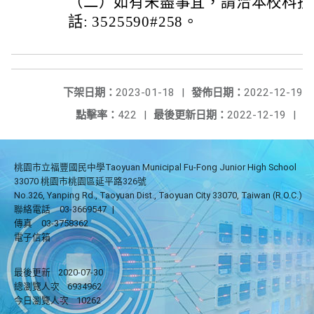
（二）如有未盡事宜，請洽本校科技
話: 3525590#258。
下架日期：
2023-01-18
|
發佈日期：
2022-12-19
點擊率：
422
|
最後更新日期：
2022-12-19
|
桃園市立福豐國民中學Taoyuan Municipal Fu-Fong Junior High School
33070 桃園市桃園區延平路326號
No.326, Yanping Rd., Taoyuan Dist., Taoyuan City 33070, Taiwan (R.O.C.)
聯絡電話
03-3669547
|
傳真
03-3758362
電子信箱
最後更新
2020-07-30
總瀏覽人次
6934962
今日瀏覽人次
10262