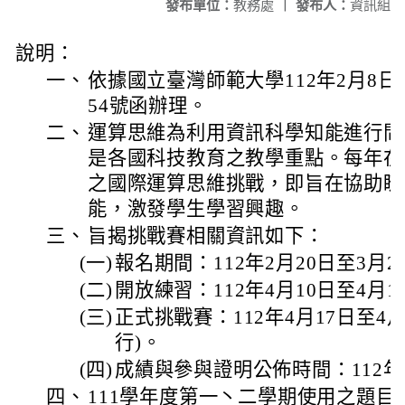
發布單位：
教務處
|
發布人：
資訊組
說明：
一、
依據國立臺灣師範大學112年2月8日師
54號函辦理。
二、
運算思維為利用資訊科學知能進行問
是各國科技教育之教學重點。每年在
之國際運算思維挑戰，即旨在協助瞭
能，激發學生學習興趣。
三、
旨揭挑戰賽相關資訊如下：
(一)
報名期間：112年2月20日至3月2
(二)
開放練習：112年4月10日至4月1
(三)
正式挑戰賽：112年4月17日至4
行)。
(四)
成績與參與證明公佈時間：112年
四、
111學年度第一丶二學期使用之題