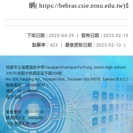
網( https://bebras.csie.ntnu.edu.
下架日期：
2023-04-29
|
發佈日期：
2023-02-13
點擊率：
423
|
最後更新日期：
2023-02-13
|
桃園市立福豐國民中學Taoyuan Municipal Fu-Fong Junior High School
33070 桃園市桃園區延平路326號
No.326, Yanping Rd., Taoyuan Dist., Taoyuan City 33070, Taiwan (R.O.C.)
聯絡電話
03-3669547
|
傳真
03-3758362
電子信箱
最後更新
2020-07-30
總瀏覽人次
6935280
今日瀏覽人次
62