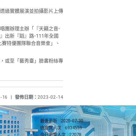
透過實體展演並拍攝影片上傳
唱團辦理主辦「『天籟之音-
出新『蹈』路-111年全國
比賽特優團隊聯合音樂會」、
，或至「藝秀臺」臉書粉絲專
-16
|
發佈日期：
2023-02-14
最後更新
2020-07-30
總瀏覽人次
6934559
今日瀏覽人次
27078