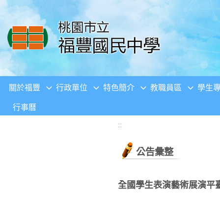
移至網頁之主要內容區位置
關於福豐
行政單位
特色簡介
教職員區
學生
行事曆
:::
公告彙整
全國學生表演藝術展演平臺-「藝秀