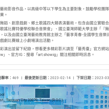
藝術影音作品，以高級中等以下學生為主要對象，鼓勵學校團隊
果。
舞蹈、創意戲劇、鄉土歌謠四大類表演藝術，包含由國立實驗合
歌謠比賽特優學校聯合音樂會」、國立臺灣師範大學主辦「『舞』
，以及由國立臺灣藝術教育館主辦之「藝享青春-全國學生音樂
戲劇比賽線上小劇場演出活動。
彩演出並留下紀錄，想看更多精彩影片請至「藝秀臺」官方網站
w」、官方IG：搜尋「art.show.ig」關注相關即時訊息。
點擊率：
469
|
最後更新日期：
2023-02-14
|
下架日期：
2023-03
ool
st., Taoyuan City 33070, Taiwan (R.O.C.)