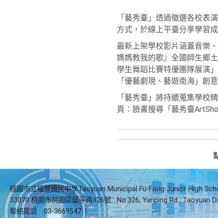
「藝秀臺」透過徵選各校表演
方式，於線上平臺分享學習成
最新上架學校影片涵蓋音樂、
媽媽教我的歌』全國師生鄉土
學生舞蹈比賽特優團隊展演」
「優藝劇現、藝遊南海」創意
「藝秀臺」將持續蒐集學校精
頁：臉書搜尋「藝秀臺ArtSho
桃園市立福豐國民中學Taoyuan Municipal Fu-Fong Junior High Sch
33070 桃園市桃園區延平路326號
No.326, Yanping Rd., Taoyuan Di
聯絡電話
03-3669547
|