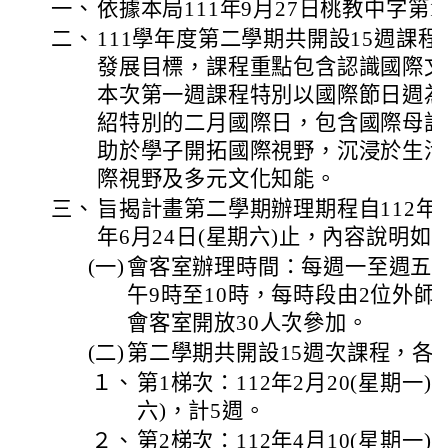
一、
依據本局111年9月27日桃教中字第11
二、
111學年度第二學期共開設15週課程
發展目標，課程重點包含認識國際文
本次第一週課程特別以國際節日週為
紹特別的二月國際日，包含國際母語
助於學子開拓國際視野，沉浸於生活
際視野及多元文化知能。
三、
旨揭計畫第二學期辦理期程自112年2月
年6月24日(星期六)止，內容說明如
(一)
會客室辦理時間：每週一至週五晚
午9時至10時，每時段由2位外師
會客室開放30人次參加。
(二)
第二學期共開設15週次課程，各
１、
第1梯次：112年2月20(星期一)至
六)，計5週。
２、
第2梯次：112年4月10(星期一)至