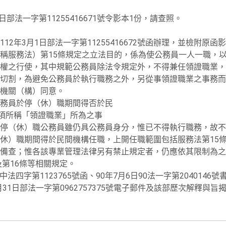
日部法一字第11255416671號令影本1份，請查照。
2年3月1日部法一字第11255416672號函辦理，並檢附原函
稱服務法）第15條規定之立法目的，係為使公務員一人一職，
權之行使，其中規範公務員除法令規定外，不得兼任領證職業，
切割，為避免公務員於執行職務之外，另從事領證職業之事務而
機關（構）同意。
務員於停（休）職期間得否於民
2項所稱「領證職業」所為之事
停（休）職公務員雖仍具公務員身分，惟已不得執行職務，故不
休）職期間得於民間機構任職，上開任職範圍包括服務法第15條
備查；惟各該專業管理法律另有禁止規定者，仍應依其限制為之
及第16條等相關規定。
中法四字第1123765號函、90年7月6日90法一字第2040146
年1月31日部法一字第0962757375號電子郵件及該部歷次解釋與