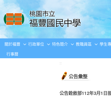
移至網頁之主要內容區位置
關於福豐
行政單位
特色簡介
教職員區
學生
行事曆
:::
公告彙整
公告銓敘部112年3月1日部