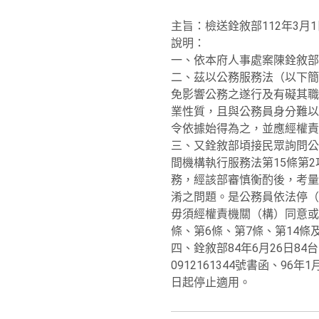
主旨：檢送銓敘部112年3月1
說明：
一、依本府人事處案陳銓敘部11
二、茲以公務服務法（以下簡
免影響公務之遂行及有礙其職
業性質，且與公務員身分難以
令依據始得為之，並應經權責
三、又銓敘部頃接民眾詢問公
間機構執行服務法第15條第
務，經該部審慎衡酌後，考量
淆之問題。是公務員依法停（
毋須經權責機關（構）同意或
條、第6條、第7條、第14條
四、銓敘部84年6月26日84台
0912161344號書函、96
日起停止適用。