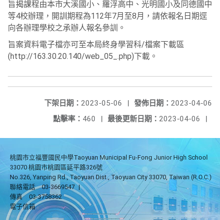
旨揭課程由本市大溪國小、羅浮高中、光明國小及同德國中
等4校辦理，開訓期程為112年7月至8月，請依報名日期逕
向各辦理學校之承辦人報名參訓。
旨案資料電子檔亦可至本局終身學習科/檔案下載區
(http://163.30.20.140/web_05_.php)下載。
下架日期：
2023-05-06
|
發佈日期：
2023-04-06
點擊率：
460
|
最後更新日期：
2023-04-06
|
桃園市立福豐國民中學Taoyuan Municipal Fu-Fong Junior High School
33070 桃園市桃園區延平路326號
No.326, Yanping Rd., Taoyuan Dist., Taoyuan City 33070, Taiwan (R.O.C.)
聯絡電話
03-3669547
|
傳真
03-3758362
電子信箱