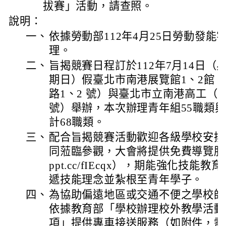
拔賽」活動，請查照。
說明：
一、
依據勞動部112年4月25日勞動發能字第
理。
二、
旨揭競賽日程訂於112年7月14日（
期日）假臺北市南港展覽館1、2館
路1、2 號）與臺北市立南港高工（
號）舉辦，本次辦理青年組55職類與
計68職類。
三、
配合旨揭競賽活動歡迎各級學校安排
同蒞臨參觀，大會將提供免費導覽服務（申
ppt.cc/fIEcqx），期能強化技
遞技能理念並紮根至青年學子。
四、
為協助偏遠地區或交通不便之學校師
依據教育部「學校辦理校外教學活動
項」提供專車接送服務（如附件，需