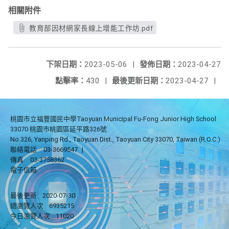
相關附件
教育部因材網家長線上增能工作坊.pdf
下架日期：
2023-05-06
|
發佈日期：
2023-04-27
點擊率：
430
|
最後更新日期：
2023-04-27
|
桃園市立福豐國民中學Taoyuan Municipal Fu-Fong Junior High School
33070 桃園市桃園區延平路326號
No.326, Yanping Rd., Taoyuan Dist., Taoyuan City 33070, Taiwan (R.O.C.)
聯絡電話
03-3669547
|
傳真
03-3758362
電子信箱
最後更新
2020-07-30
總瀏覽人次
6935215
今日瀏覽人次
11020