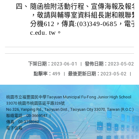
四、
隨函檢附活動行程、宣傳海報及報名
，敬請與輔導室資料組長謝和親聯繫，電話:
分機612，傳真:(03)349-0685，電子郵件
c.edu. tw。
下架日期：
2023-06-01
|
發佈日期：
2023-05-02
點擊率：
499
|
最後更新日期：
2023-05-02
|
桃園市立福豐國民中學Taoyuan Municipal Fu-Fong Junior High School
33070 桃園市桃園區延平路326號
No.326, Yanping Rd., Taoyuan Dist., Taoyuan City 33070, Taiwan (R.O.C.)
聯絡電話
03-3669547
|
傳真
03-3758362
電子信箱