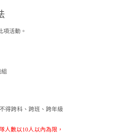
法
此項活動。
職組
伍不得跨科、跨班、跨年級
隊人數以10人以內為限，