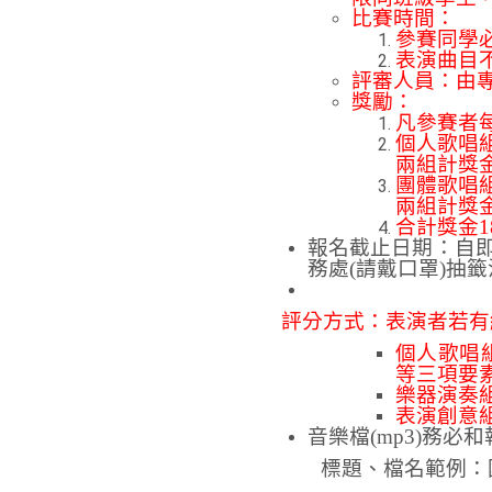
比賽時間：
參賽同學必
表演曲目
評審人員：由
獎勵：
凡參賽者
個人歌唱組
兩組計獎金
團體歌唱組
兩組計獎金
合計獎金18
報名截止日期：自即日起
務處(請戴口罩)抽
評分方式：表演者若有
個人歌唱組
等三項要
樂器演奏組
表演創意組
音樂檔(mp3)務必
標題、檔名範例：