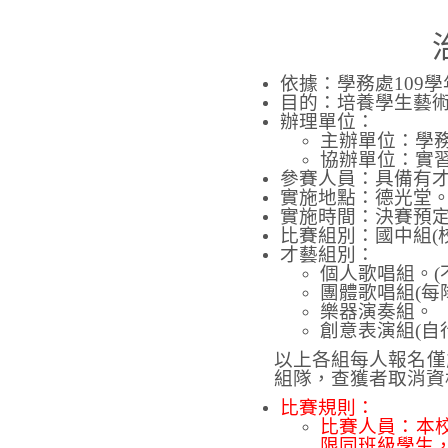
依據：學務處109
目的：培養學生藝
辦理單位：
主辦單位：學
協辦單位：實
參賽人員：具備有
實施地點：德光堂
實施時間：決賽預定於5
比賽組別：國中組(
才藝組別：
個人歌唱組。(
團體歌唱組(每
樂器演奏組。
創意表演組(自
以上各組每人報名僅
組隊，查獲者取消資
比賽規則：
比賽人員：本
限同班級學生