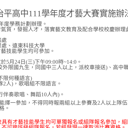
治平高中111學年度才藝大賽實施辦
學年度學務計劃辦理。
術氣質，發掘人才，落實藝文教育及配合學校校慶辦理
務處
習處、遠東科技大學
才藝技能學生均可參加。
。
月24日(三)下午09:00時~14:0。
校外限國九生，同國中三人以上，派校車接送)、高中
不限何種語言)
隊2人)，歌唱組不限語言。
行伴奏歌唱、舞蹈10人內)。
能擇一參加，不得同時報兩組以上參賽及2人以上隊
格。
校具有才藝技能學生均可單獨報名或組隊報名參加，組
，不可跨班級組隊報名，若經發現一律取消比賽資格。