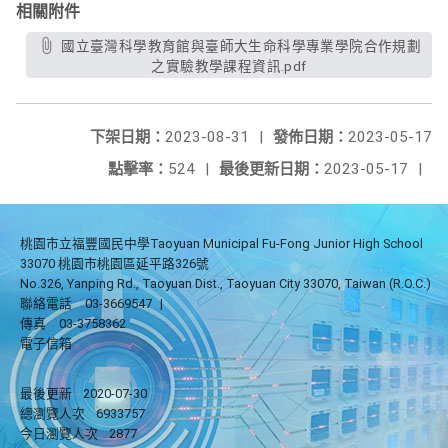
相關附件
國立臺灣科學教育館與臺師大生命科學專業學院合作規劃
之實驗教學課程資訊.pdf
下架日期：
2023-08-31
|
發佈日期：
2023-05-17
點擊率：
524
|
最後更新日期：
2023-05-17
|
桃園市立福豐國民中學Taoyuan Municipal Fu-Fong Junior High School
33070 桃園市桃園區延平路326號
No.326, Yanping Rd., Taoyuan Dist., Taoyuan City 33070, Taiwan (R.O.C.)
聯絡電話
03-3669547
|
傳真
03-3758362
電子信箱
最後更新
2020-07-30
總瀏覽人次
6933757
今日瀏覽人次
2877