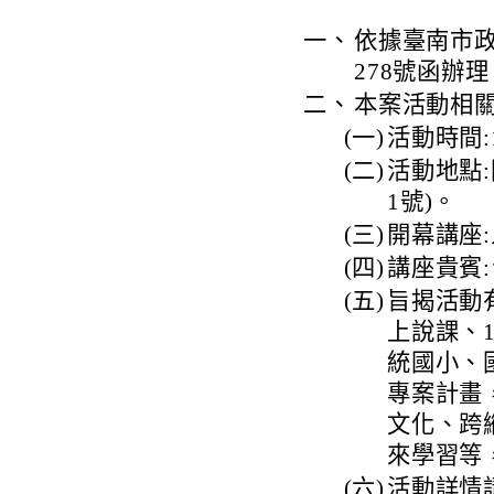
一、
依據臺南市政府
278號函辦理
二、
本案活動相
(一)
活動時間:
(二)
活動地點
1號)。
(三)
開幕講座
(四)
講座貴賓
(五)
旨揭活動
上說課、
統國小、
專案計畫
文化、跨
來學習等
(六)
活動詳情請見網