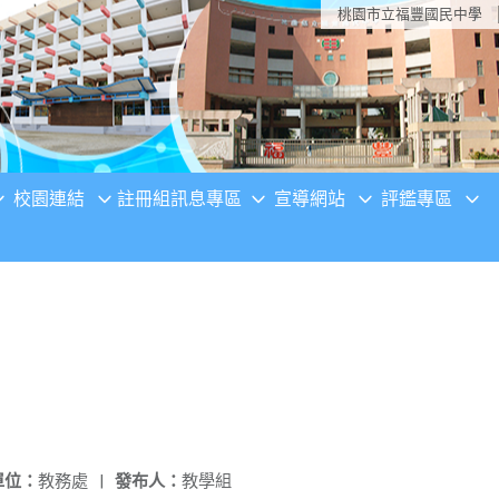
桃園市立福豐國民中學
校園連結
註冊組訊息專區
宣導網站
評鑑專區
單位：
教務處
|
發布人：
教學組