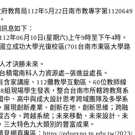
教育局112年5月22日南市教專字第1120649
。
關訊息如下：
112年06月10日(星期六)上午9時至下午4時。
:國立成功大學光復校區(701台南市東區大學路
:人才決勝未來。
:台積電南科人力資源處─張進益處長。
有含家講座、112攤教學互動區、60位教師線
18組現場學生發表，整合台南市所轄跨教育系
國中、高中與成大設計思考跨域團隊及多學系
，展現創新產業、創新在地、創新思維；跨融
縱古今、跨越系統；未來移動、未來設計、未
，三大特色九大類別的豐富成果。
頁專區：https://eduexpo.tn.edu.tw/2023/