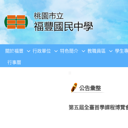
移至網頁之主要內容區位置
關於福豐
行政單位
特色簡介
教職員區
學生
行事曆
:::
公告彙整
第五屆全臺首學課程博覽會─