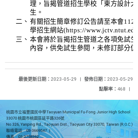
理，旨揭管道招生學校「東方設計大
生。
二、
有關招生簡章修訂公告請至本會11
學招生網站(https://www.jctv.ntut.
三、
本會將於旨揭招生管道之各項免試生
內容，供免試生參閱，未修訂部分仍
最後更新日期：
2023-05-29
|
發佈日期：
2023-05-29
點擊率：
468
|
桃園市立福豐國民中學Taoyuan Municipal Fu-Fong Junior High School
33070 桃園市桃園區延平路326號
No.326, Yanping Rd., Taoyuan Dist., Taoyuan City 33070, Taiwan (R.O.C.)
聯絡電話
03-3669547
|
傳真
03-3758362