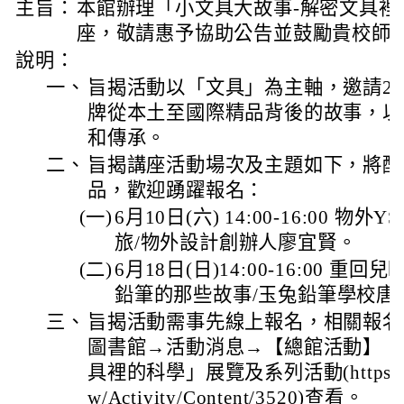
主旨：
本館辦理「小文具大故事-解密文具裡
座，敬請惠予協助公告並鼓勵貴校師
說明：
一、
旨揭活動以「文具」為主軸，邀請2
牌從本土至國際精品背後的故事，以
和傳承。
二、
旨揭講座活動場次及主題如下，將配
品，歡迎踴躍報名：
(一)
6月10日(六) 14:00-16:00 物
旅/物外設計創辦人廖宜賢。
(二)
6月18日(日)14:00-16:00 
鉛筆的那些故事/玉兔鉛筆學校唐
三、
旨揭活動需事先線上報名，相關報名
圖書館→活動消息→【總館活動】「
具裡的科學」展覽及系列活動(https://www.
w/Activity/Content/3520)查看。