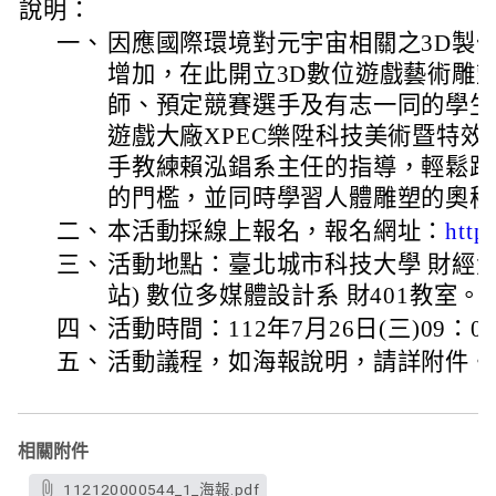
說明：
一、
因應國際環境對元宇宙相關之3D製
增加，在此開立3D數位遊戲藝術雕
師、預定競賽選手及有志一同的學生
遊戲大廠XPEC樂陞科技美術暨特
手教練賴泓錩系主任的指導，輕鬆跨
的門檻，並同時學習人體雕塑的奧秘
二、
本活動採線上報名，報名網址：
http
三、
活動地點：臺北城市科技大學 財經大
站) 數位多媒體設計系 財401教室。
四、
活動時間：112年7月26日(三)09：00
五、
活動議程，如海報說明，請詳附件。
相關附件
112120000544_1_海報.pdf