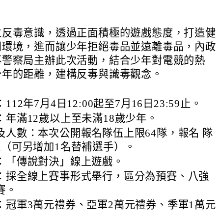
立反毒意識，透過正面積極的遊戲態度，打造健
閒環境，進而讓少年拒絕毒品並遠離毒品，內政
事警察局主辦此次活動，結合少年對電競的熱
少年的距離，建構反毒與識毒觀念。
12年7月4日12:00起至7月16日23:59止。
：年滿12歲以上至未滿18歲少年。
及人數：本次公開報名隊伍上限64隊，報名 隊
人（可另增加1名替補選手）。
：「傳說對決」線上遊戲。
：採全線上賽事形式舉行，區分為預賽、八強
賽。
：冠軍3萬元禮券、亞軍2萬元禮券、季軍1萬元