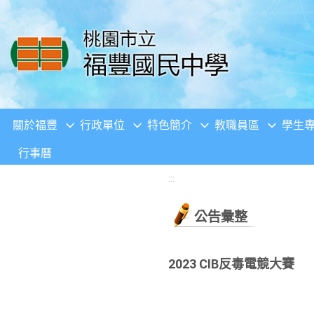
移至網頁之主要內容區位置
關於福豐
行政單位
特色簡介
教職員區
學生
行事曆
:::
公告彙整
2023 CIB反毒電競大賽