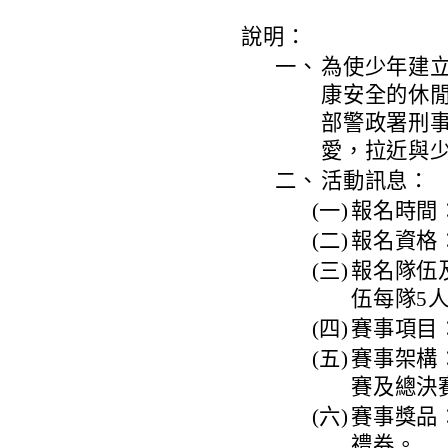
說明：
一、
為使少年建
康安全的休
部警政署刑
愛，拉近與
二、
活動訊息：
(一)
報名時間：1
(二)
報名資格
(三)
報名隊伍
伍每隊5
(四)
賽事項目
(五)
賽事架構
賽及總決
(六)
賽事獎品
禮券。