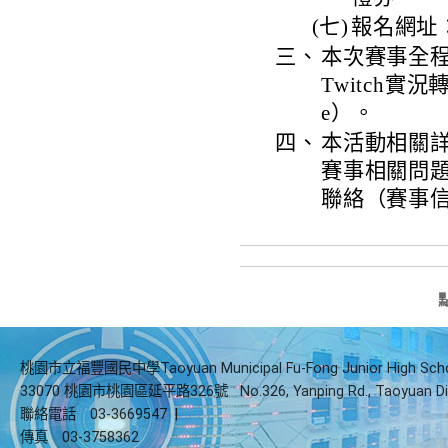
(七)
報名網址：ht
三、
本次賽事全程
Twitch實況轉播
e）。
四、
本活動相關
賽事相關問題
聯絡（賽事信箱：t
桃園市立福豐國民中學Taoyuan Municipal Fu-Fong Junior High Sch
33070 桃園市桃園區延平路326號
No.326, Yanping Rd., Taoyuan Di
聯絡電話
03-3669547
|
傳真
03-3758362