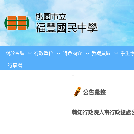
移至網頁之主要內容區位置
關於福豐
行政單位
特色簡介
教職員區
學生
行事曆
:::
公告彙整
轉知行政院人事行政總處