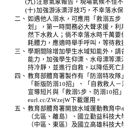
(九)
注意氣象報告，現場氣候不佳不
(十)
加強游泳漂浮技巧，不幸落水保
二、
如遇他人溺水，可應用「救溺五步：
划」，第一時間務必大聲求援，利用
然下水救人；倘不幸落水時千萬要保
耗體力，應適時舉手呼叫，等待救援
三、
學期間除增加學生水域知能外，請各
能力，加強學生仰漂、水母漂等漂浮
持冷靜，並進行自救，以降低死亡風
四、
教育部體育署製作有「防溺特攻隊」
「新版防溺10招」、「自救救人－
宣導短片與「救溺5步、防溺10招」海報檔
eurl.cc/ZWzejW下載運用。
五、
教育部體育署開放水域運動教育中心
（北區、離島）、國立勤益科技大學
（中區、東區）及國立高雄科技大學