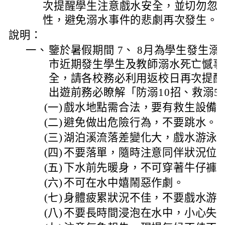
次提醒學生注意戲水安全，並切勿忽
性，避免溺水事件的悲劇再次發生。
說明：
一、
鑒於暑假期間 7、 8月為學生發生
市近期發生學生及教師溺水死亡憾事
全，請各校務必利用返校日再次提醒
出遊前務必瞭解「防溺10招、救溺5
(一)
戲水地點需合法，要有救生設備
(二)
避免做出危險行為，不要跳水。
(三)
湖泊溪流落差變化大，戲水游泳
(四)
不要落單，隨時注意同伴狀況位
(五)
下水前先暖身，不可穿著牛仔褲
(六)
不可在水中嬉鬧惡作劇。
(七)
身體疲累狀況不佳，不要戲水游
(八)
不要長時間浸泡在水中，小心失