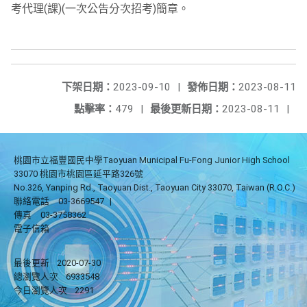
考代理(課)(一次公告分次招考)簡章。
下架日期：
2023-09-10
|
發佈日期：
2023-08-11
點擊率：
479
|
最後更新日期：
2023-08-11
|
桃園市立福豐國民中學Taoyuan Municipal Fu-Fong Junior High School
33070 桃園市桃園區延平路326號
No.326, Yanping Rd., Taoyuan Dist., Taoyuan City 33070, Taiwan (R.O.C.)
聯絡電話
03-3669547
|
傳真
03-3758362
電子信箱
最後更新
2020-07-30
總瀏覽人次
6933548
今日瀏覽人次
2291