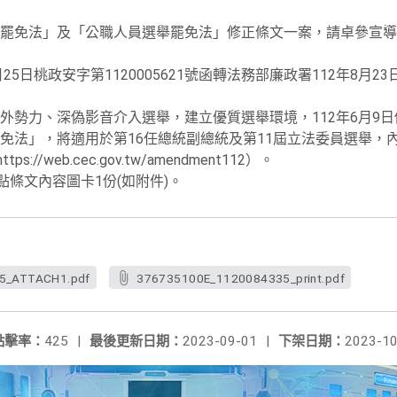
舉罷免法」及「公職人員選舉罷免法」修正條文一案，請卓參宣導
5日桃政安字第1120005621號函轉法務部廉政署112年8月23日廉
外勢力、深偽影音介入選舉，建立優質選舉環境，112年6月9
免法」，將適用於第16任總統副總統及第11屆立法委員選舉，
//web.cec.gov.tw/amendment112）。
點條文內容圖卡1份(如附件)。
5_ATTACH1.pdf
376735100E_1120084335_print.pdf
點擊率：
425
|
最後更新日期：
2023-09-01
|
下架日期：
2023-10