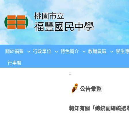
移至網頁之主要內容區位置
關於福豐
行政單位
特色簡介
教職員區
學生
行事曆
:::
公告彙整
轉知有關「總統副總統選