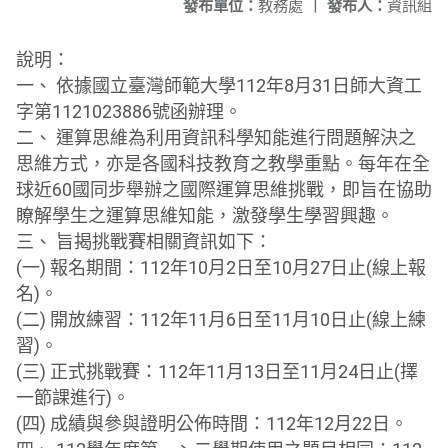
發布單位：
教務處
|
發布人：
資訊組
說明：
一、 依據國立臺灣師範大學112年8月31日師大資工
字第11210
23886號函辦理。
二、 運算思維為利用資訊科學知能進行問題解決之
思維方式，
亦是各國科技教育之教學重點。
每年在全
球近60國同步舉辦之國際運算思維挑戰，
即旨在協助
瞭解學生之運算思維知能，激發學生學習興趣。
三、 旨揭挑戰賽相關資訊如下：
(一) 報名期間：112年10月2日至10月27日止(線上報
名)。
(二) 開放練習：112年11月6日至11月10日止(線上練
習)。
(三) 正式挑戰賽：112年11月13日至11月24日止(
擇
一節課進行)。
(四) 成績與參與證明公佈時間：112年12月22日。