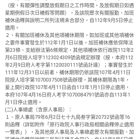
（按，有關彈性調整放假期日之工作時間，及放假期日如遇
星期例假日次日補假等問題），及該院歷次有關服勤、加班
補休函釋與說明二所列法規未合部分，自112年9月5日停止
適用。
２、有關加班補休及其他項補休期限，如加班或其他項補休
之要件事實發生於112年1月1日以後，加班補休應依保障法
第23條、支給辦法第6條規定，其他項補休依行政院112年2
月6日院授人培字1123024309號函規定辦理（按，本府112
年2月9日府人考字第1120030111號函計達）；事實發生於
111年12月31日以前者，補休期限仍依該院107年4月11日
院授人培字第1070037508號函辦理，其補休期限為1年，
爰上開行政院107年4月11日函自113年1月1日停止適用，
本府107年4月16日府人考字1070084791號函亦自113年1
月1日停止適用。
(二)人事總處（含原人事局）：
１、原人事局79年6月2日七十九局叁字第20732號函等16
則函釋（詳如附件「原行政院人事行政局相關函釋停止適用
一覽表」），及其他原人事局及人事總處歷次有關服勤、加