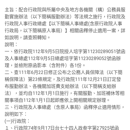
主旨：配合行政院與所屬中央及地方各機關（構）公務員服
勤實施辦法（以下簡稱服勤辦法）等法規之施行，行政院及
行政院人事行政總處【以下簡稱人事總處(含原行政院人事
行政局，以下簡稱原人事局）】相關函釋停止適用一案，詳
如說明，請查照轉知。
說明：
一、依行政院112年9月5日院授人培字第11230289051號函
及人事總處112年9月5日總處培字第11230289052號函辦
理，並檢附原函影本（含附件）各1份。
二、查111年6月22日修正公布之公務人員保障法（以下簡
稱保障法）第23條規定，及行政院111年12月21日訂定發
布服勤辦法、各機關加班費支給辦法（以下簡稱支給辦
法），並均自112年1月1日施行，有關服勤、加班補休等相
關事項自112年1月1日起即應依上開相關規定辦理。
三、行政院及人事總處（含原人事局）函釋停止適用情形，
說明如下：
(一)行政院：
１、行政院74年9月17日台七十四人政叁字第27925號函