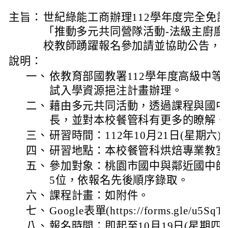
主旨：
世紀綠能工商辦理112學年度完全免
「推動多元共同營隊活動-法級主廚廚
校教師踴躍報名參加請並協助公告，
說明：
一、
依教育部國教署112學年度高級中
試入學資源挹注計畫辦理。
二、
藉由多元共同活動，透過課程與國中
長，並對本校餐管科有更多的瞭解。
三、
研習時間：112年10月21日(星期六)08:
四、
研習地點：本校餐管科烘焙專業教室
五、
參加對象：桃園市國中與鄰近國中師
5位，依報名先後順序錄取。
六、
課程計畫：如附件。
七、
Google表單(https://forms.gle/u5Sq
八、
報名時間：即起至10月19日(星期四