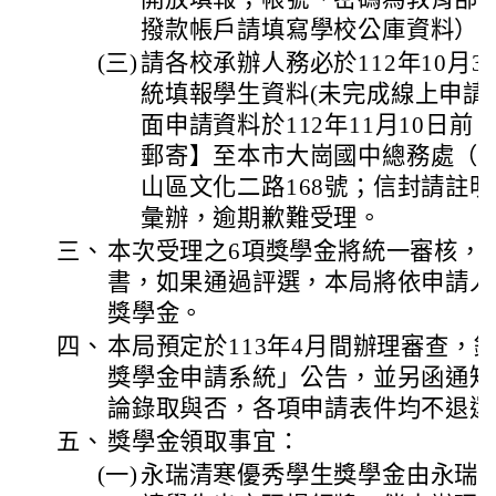
撥款帳戶請填寫學校公庫資料）
(三)
請各校承辦人務必於112年10月
統填報學生資料(未完成線上申請
面申請資料於112年11月10日
郵寄】至本市大崗國中總務處（地址
山區文化二路168號；信封請註
彙辦，逾期歉難受理。
三、
本次受理之6項獎學金將統一審核，
書，如果通過評選，本局將依申請人
獎學金。
四、
本局預定於113年4月間辦理審查，
獎學金申請系統」公告，並另函通知
論錄取與否，各項申請表件均不退還
五、
獎學金領取事宜：
(一)
永瑞清寒優秀學生獎學金由永瑞