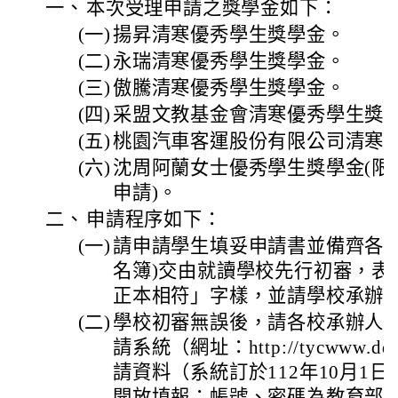
一、
本次受理申請之獎學金如下：
(一)
揚昇清寒優秀學生獎學金。
(二)
永瑞清寒優秀學生獎學金。
(三)
傲騰清寒優秀學生獎學金。
(四)
采盟文教基金會清寒優秀學生獎
(五)
桃園汽車客運股份有限公司清寒
(六)
沈周阿蘭女士優秀學生獎學金(限
申請)。
二、
申請程序如下：
(一)
請申請學生填妥申請書並備齊各項
名簿)交由就讀學校先行初審，表
正本相符」字樣，並請學校承辦
(二)
學校初審無誤後，請各校承辦人
請系統（網址：http://tycwww.d
請資料（系統訂於112年10月1日起
開放填報；帳號、密碼為教育部公