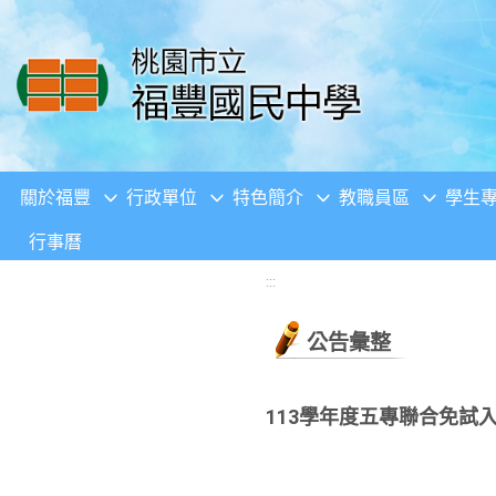
移至網頁之主要內容區位置
關於福豐
行政單位
特色簡介
教職員區
學生
行事曆
:::
公告彙整
113學年度五專聯合免試