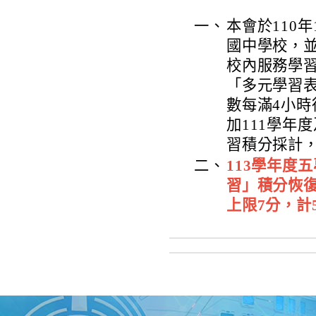
一、
本會於110年
國中學校，
校內服務學
「多元學習
數每滿4小時
加111學年
習積分採計
二、
113學年度
習」積分恢復
上限7分，計5