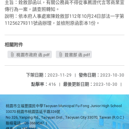
主旨：銓敘部函以，有關公務員不得從事薦證代言等商業宣
傳行為一案，請查照轉知。
說明：依本府人事處案陳銓敘部112年10月24日部法一字第
11256279311號函辦理，並檢附原函影本1份。
相關附件
桃園市政府 函.pdf
銓敘部 函.pdf
下架日期：
2023-11-29
|
發佈日期：
2023-10-30
點擊率：
416
|
最後更新日期：
2023-10-30
|
桃園市立福豐國民中學Taoyuan Municipal Fu-Fong Junior High School
33070 桃園市桃園區延平路326號
No.326, Yanping Rd., Taoyuan Dist., Taoyuan City 33070, Taiwan (R.O.C.)
聯絡電話
03-3669547
|
傳真
03-3758362