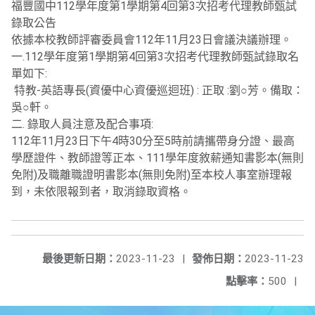
福豐國中112學年度第1學期第4回第3次招考代理教師甄試
錄取公告
依據本校教師評審委員會112年11月23日會議決議辦理。
一.112學年度第1學期第4回第3次招考代理教師甄試錄取名
單如下:
特教-英語專長(資優中心資優巡迴班) : 正取 :劉○芳。備取：
吳○軒。
二. 錄取人員注意及配合事項:
112年11月23日下午4時30分至5時前請攜帶身分證、最高
學歷證件、教師證等正本、111學年度敘薪通知書影本(無則
免附)及職離職證明書影本(無則免附)至本校人事室辦理報
到，未依限報到者，取消錄取資格。
最後更新日期：
2023-11-23
|
發佈日期：
2023-11-23
點擊率：
500
|