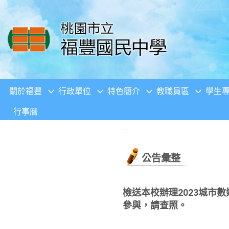
移至網頁之主要內容區位置
關於福豐
行政單位
特色簡介
教職員區
學生
行事曆
:::
公告彙整
檢送本校辦理2023城市
參與，請查照。