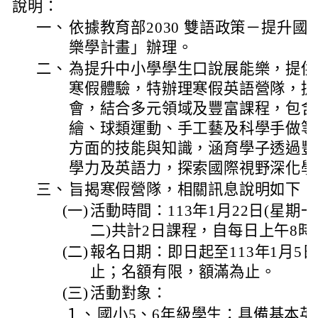
說明：
一、
依據教育部2030 雙語政策－提升
樂學計畫」辦理。
二、
為提升中小學學生口說展能樂，提供
寒假體驗，特辦理寒假英語營隊，提
會，結合多元領域及豐富課程，包含S
繪、球類運動、手工藝及科學手做等
方面的技能與知識，涵育學子透過豐
學力及英語力，探索國際視野深化學
三、
旨揭寒假營隊，相關訊息說明如下：
(一)
活動時間：113年1月22日(星期一)
二)共計2日課程，自每日上午8時3
(二)
報名日期：即日起至113年1月5日
止；名額有限，額滿為止。
(三)
活動對象：
１、
國小5、6年級學生：具備基本