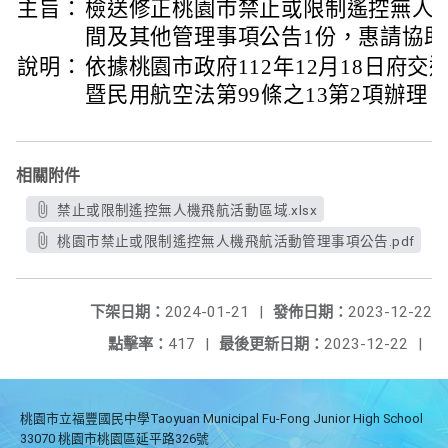
主旨：
檢送修正桃園市禁止或限制遙控無人
間及其他管理事項公告1份，惠請協
說明：
依據桃園市政府112年12月18日府交運字
暨民用航空法第99條之13第2項辦理
相關附件
禁止或限制遙控無人機飛航活動區域.xlsx
桃園市禁止或限制遙控無人機飛航活動管理事項公告.pdf
下架日期：
2024-01-21
|
發佈日期：
2023-12-22
點擊率：
417
|
最後更新日期：
2023-12-22
|
桃園市立福豐國民中學Taoyuan Municipal Fu-Fong Junior High School
33070 桃園市桃園區延平路326號