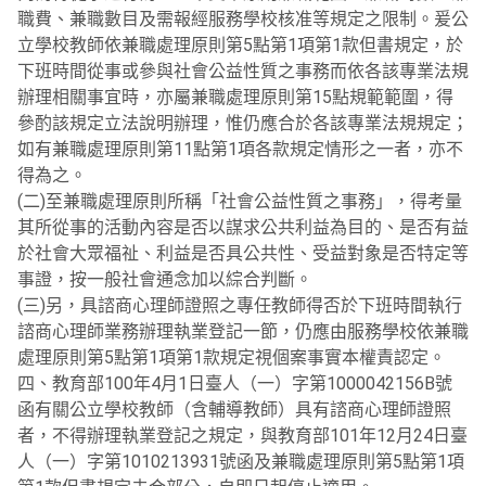
職費、兼職數目及需報經服務學校核准等規定之限制。爰公
立學校教師依兼職處理原則第5點第1項第1款但書規定，於
下班時間從事或參與社會公益性質之事務而依各該專業法規
辦理相關事宜時，亦屬兼職處理原則第15點規範範圍，得
參酌該規定立法說明辦理，惟仍應合於各該專業法規規定；
如有兼職處理原則第11點第1項各款規定情形之一者，亦不
得為之。
(二)至兼職處理原則所稱「社會公益性質之事務」，得考量
其所從事的活動內容是否以謀求公共利益為目的、是否有益
於社會大眾福祉、利益是否具公共性、受益對象是否特定等
事證，按一般社會通念加以綜合判斷。
(三)另，具諮商心理師證照之專任教師得否於下班時間執行
諮商心理師業務辦理執業登記一節，仍應由服務學校依兼職
處理原則第5點第1項第1款規定視個案事實本權責認定。
四、教育部100年4月1日臺人（一）字第1000042156B號
函有關公立學校教師（含輔導教師）具有諮商心理師證照
者，不得辦理執業登記之規定，與教育部101年12月24日臺
人（一）字第1010213931號函及兼職處理原則第5點第1項