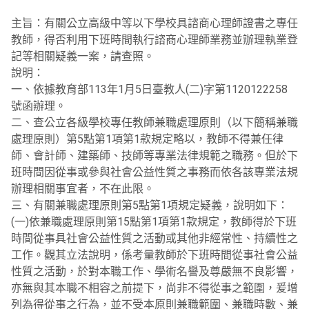
主旨：有關公立高級中等以下學校具諮商心理師證書之專任
教師，得否利用下班時間執行諮商心理師業務並辦理執業登
記等相關疑義一案，請查照。
說明：
一、依據教育部113年1月5日臺教人(二)字第1120122258
號函辦理。
二、查公立各級學校專任教師兼職處理原則（以下簡稱兼職
處理原則）第5點第1項第1款規定略以，教師不得兼任律
師、會計師、建築師、技師等專業法律規範之職務。但於下
班時間因從事或參與社會公益性質之事務而依各該專業法規
辦理相關事宜者，不在此限。
三、有關兼職處理原則第5點第1項規定疑義，說明如下：
(一)依兼職處理原則第15點第1項第1款規定，教師得於下班
時間從事具社會公益性質之活動或其他非經常性、持續性之
工作。觀其立法說明，係考量教師於下班時間從事社會公益
性質之活動，於對本職工作、學術名譽及尊嚴無不良影響，
亦無與其本職不相容之前提下，尚非不得從事之範圍，爰增
列為得從事之行為，並不受本原則兼職範圍、兼職時數、兼