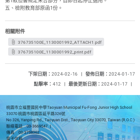
第1款但書規定未合部分，自即日起停止適用。
五、檢附教育部原函1份。
相關附件
376735100E_1130001992_ATTACH1.pdf
376735100E_1130001992_print.pdf
下架日期：
2024-02-16
|
發佈日期：
2024-01-17
點擊率：
412
|
最後更新日期：
2024-01-17
|
桃園市立福豐國民中學Taoyuan Municipal Fu-Fong Junior High School
33070 桃園市桃園區延平路326號
No.326, Yanping Rd., Taoyuan Dist., Taoyuan City 33070, Taiwan (R.O.C.)
聯絡電話
03-3669547
|
傳真
03-3758362
電子信箱