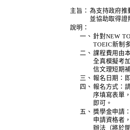
主旨：
為支持政府推
並協助取得證
說明：
一、
針對NEW 
TOEIC新
二、
課程費用由本
全真模擬考加
信文理短期
三、
報名日期：
四、
報名方式：請進入
序填寫表單，
即可。
五、
獎學金申請
申請資格者
辦法（將於開