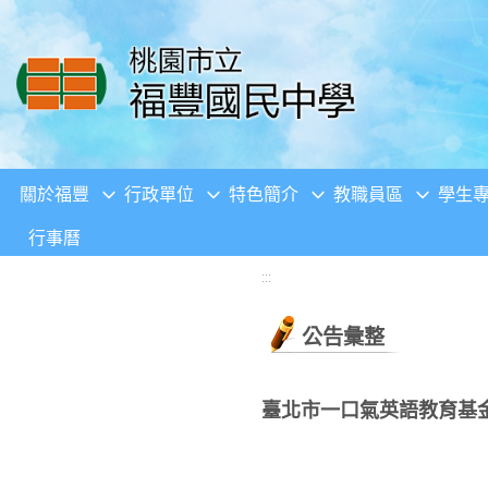
移至網頁之主要內容區位置
關於福豐
行政單位
特色簡介
教職員區
學生
行事曆
:::
公告彙整
臺北市一口氣英語教育基