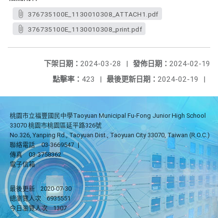
376735100E_1130010308_ATTACH1.pdf
376735100E_1130010308_print.pdf
下架日期：
2024-03-28
|
發佈日期：
2024-02-19
點擊率：
423
|
最後更新日期：
2024-02-19
|
桃園市立福豐國民中學Taoyuan Municipal Fu-Fong Junior High School
33070 桃園市桃園區延平路326號
No.326, Yanping Rd., Taoyuan Dist., Taoyuan City 33070, Taiwan (R.O.C.)
聯絡電話
03-3669547
|
傳真
03-3758362
電子信箱
最後更新
2020-07-30
總瀏覽人次
6935551
今日瀏覽人次
1307