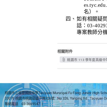
es.tyc
名）。
四、
如有相關疑
話：03-40
專案教師分機
相關附件
桃園市 113 學年度高級
桃園市立福豐國民中學Taoyuan Municipal Fu-Fong Junior High Sch
33070 桃園市桃園區延平路326號
No.326, Yanping Rd., Taoyuan Di
聯絡電話
03-3669547
|