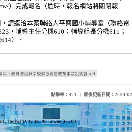
.edu.tw/）完成報名（逾時，報名網站將關閉報
問，請逕洽本案聯絡人平興國小輔導室（聯絡電
29323，輔導主任分機610；輔導組長分機611；
614）。
中等以下教育階段非學校型態實驗教育申請說明會.pdf
點擊率：
421
|
最後更新日期：
2024-02
ool
st., Taoyuan City 33070, Taiwan (R.O.C.)