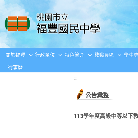
移至網頁之主要內容區位置
關於福豐
行政單位
特色簡介
教職員區
學生
行事曆
:::
公告彙整
113學年度高級中等以下