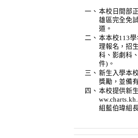
一、
本校日間部正
雄區完全免
道。
二、
本本校113學
理報名，招
科、影劇科、
件)。
三、
新生入學本
獎勵，並備
四、
本校提供新生入
ww.charts.
組藍伯瑋組長，