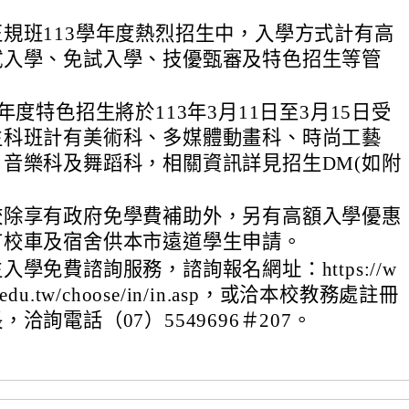
規班113學年度熱烈招生中，入學方式計有高
試入學、免試入學、技優甄審及特色招生等管
年度特色招生將於113年3月11日至3月15日受
生科班計有美術科、多媒體動畫科、時尚工藝
音樂科及舞蹈科，相關資訊詳見招生DM(如附
校除享有政府免學費補助外，另有高額入學優惠
有校車及宿舍供本市遠道學生申請。
學免費諮詢服務，諮詢報名網址：https://w
kh.edu.tw/choose/in/in.asp，或洽本校教務處註冊
洽詢電話（07）5549696＃207。