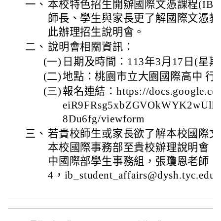
一、
本校特色招生開辦國際文憑課程(IB 
師長、學生與家長更了解國際文憑教
此辦理招生說明會。
二、
說明會相關資訊：
(一)
日期及時間：113年3月17日(星期日)
(二)
地點：桃園市立大園國際高中 行
(三)
報名連結：https://docs.google.com
eiR9FRsg5xbZGVOkWYK2wUlLv
8Du6fg/viewform
三、
若貴校師生或家長欲了解本校國際文
本校國際事務部至貴校辦理說明會，
中國際部學生事務組，張瓊恩老師，電話03
4，ib_student_affairs@dysh.tyc.edu