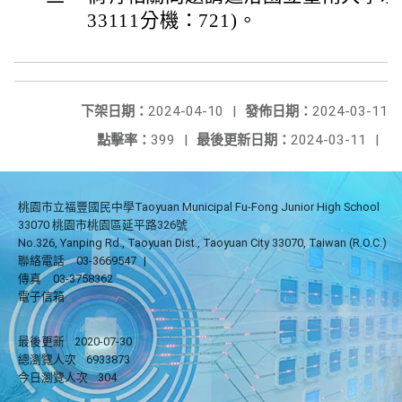
33111分機：721)。
下架日期：
2024-04-10
|
發佈日期：
2024-03-11
點擊率：
399
|
最後更新日期：
2024-03-11
|
桃園市立福豐國民中學Taoyuan Municipal Fu-Fong Junior High School
33070 桃園市桃園區延平路326號
No.326, Yanping Rd., Taoyuan Dist., Taoyuan City 33070, Taiwan (R.O.C.)
聯絡電話
03-3669547
|
傳真
03-3758362
電子信箱
最後更新
2020-07-30
總瀏覽人次
6933873
今日瀏覽人次
304