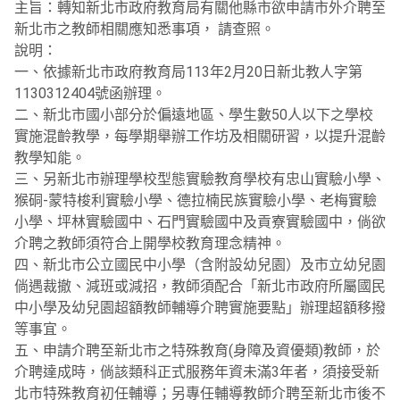
主旨：轉知新北市政府教育局有關他縣市欲申請市外介聘至
新北市之教師相關應知悉事項， 請查照。
說明：
一、依據新北市政府教育局113年2月20日新北教人字第
1130312404號函辦理。
二、新北市國小部分於偏遠地區、學生數50人以下之學校
實施混齡教學，每學期舉辦工作坊及相關研習，以提升混齡
教學知能。
三、另新北市辦理學校型態實驗教育學校有忠山實驗小學、
猴硐-蒙特梭利實驗小學、德拉楠民族實驗小學、老梅實驗
小學、坪林實驗國中、石門實驗國中及貢寮實驗國中，倘欲
介聘之教師須符合上開學校教育理念精神。
四、新北市公立國民中小學（含附設幼兒園）及市立幼兒園
倘遇裁撤、減班或減招，教師須配合「新北市政府所屬國民
中小學及幼兒園超額教師輔導介聘實施要點」辦理超額移撥
等事宜。
五、申請介聘至新北市之特殊教育(身障及資優類)教師，於
介聘達成時，倘該類科正式服務年資未滿3年者，須接受新
北市特殊教育初任輔導；另專任輔導教師介聘至新北市後不