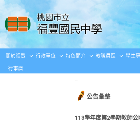
移至網頁之主要內容區位置
關於福豐
行政單位
特色簡介
教職員區
學生
行事曆
:::
公告彙整
113學年度第2學期教師