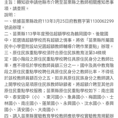
主旨：轉知欲申請他縣市介聘至苗栗縣之教師相關應知悉事
項，請查照。
說明：
一、依據苗栗縣政府113年3月25日府教務字第1130062299
號函辦理。
二、苗栗縣113學年度預估超額學校為鶴岡國中、後龍國
中，若選填超額學校而有超額之情事，將依「苗栗縣所屬國
民中小學暨附設幼兒園超額教師輔導介聘作業要點」辦理。
三、原住民族重點學校須符合原住民族教育法第34條規
定，國小階段之原住民重點學校聘任具原住民身分之教師比
率，應不得低於學校教師員額三分之一，國中及高中教育階
段之原住民重點學校聘任具原住民身分之教師比率，不得低
於該校教師員額百分之五，如非具原住民族身分之教師調入
上開學校佔是項原住民族教師缺額者，將超額介聘至其他非
原住民重點學校服務；苗栗縣原住民重點學校如下：南庄國
中、泰安國中（小）、東河國小、象鼻國小、梅園國小、士
林國小、南庄國小、蓬萊國小、永興國小、汶水國小、泰興
國小、清安國小、大南國小。
四、調入苗栗縣實驗教育學校教師應依學校實驗教育規範辦