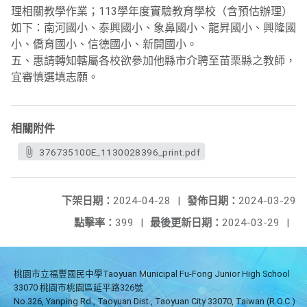
理相關教學作業；113學年度實驗教育學校（含預估辦理）
如下：南河國小、泰興國小、象鼻國小、龍昇國小、興隆國
小、僑育國小、信德國小、新開國小。
五、惠請轉知轄屬各校欲參加他縣市介聘至苗栗縣之教師，
宜審慎選填志願。
相關附件
376735100E_1130028396_print.pdf
下架日期：
2024-04-28
|
發佈日期：
2024-03-29
點擊率：
399
|
最後更新日期：
2024-03-29
|
桃園市立福豐國民中學Taoyuan Municipal Fu-Fong Junior High School
33070 桃園市桃園區延平路326號
No.326, Yanping Rd., Taoyuan Dist., Taoyuan City 33070, Taiwan (R.O.C.)