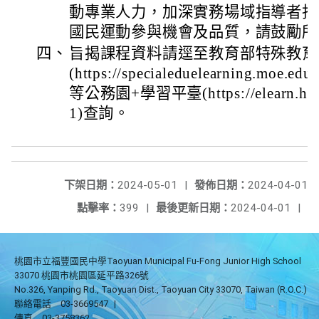
動專業人力，加深實務場域指導者指
國民運動參與機會及品質，請鼓勵所
四、
旨揭課程資料請逕至教育部特殊教育
(https://specialeduelearning.moe.ed
等公務園+學習平臺(https://elearn.hrd.g
1)查詢。
下架日期：
2024-05-01
|
發佈日期：
2024-04-01
點擊率：
399
|
最後更新日期：
2024-04-01
|
桃園市立福豐國民中學Taoyuan Municipal Fu-Fong Junior High School
33070 桃園市桃園區延平路326號
No.326, Yanping Rd., Taoyuan Dist., Taoyuan City 33070, Taiwan (R.O.C.)
聯絡電話
03-3669547
|
傳真
03-3758362