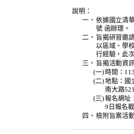
說明：
一、
依據國立清華大
號 函辦理。
二、
旨揭研習邀
以區域、學
行經驗，此
三、
旨揭活動資
(一)
時間：11
(二)
地點：國
南大路52
(三)
報名網址：ht
9日報名
四、
檢附旨案活動