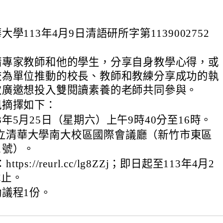
學113年4月9日清語研所字第1139002752
請專家教師和他的學生，分享自身教學心得，或
校為單位推動的校長、教師和教練分享成功的執
次廣邀想投入雙閱讀素養的老師共同參與。
訊摘擇如下：
3年5月25日（星期六）上午9時40分至16時。
立清華大學南大校區國際會議廳（新竹市東區
1號）。
tps://reurl.cc/lg8ZZj；即日起至113年4月2
截止。
議程1份。