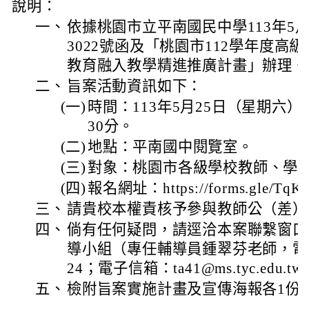
說明：
一、
依據桃園市立平南國民中學113年5月1
3022號函及「桃園市112學年度高
教育融入教學精進推廣計畫」辦理。
二、
旨案活動資訊如下：
(一)
時間：113年5月25日（星期六）
30分。
(二)
地點：平南國中閱覽室。
(三)
對象：桃園市各級學校教師、學
(四)
報名網址：https://forms.gle/TqK
三、
請貴校本權責核予參與教師公（差）
四、
倘有任何疑問，請逕洽本案聯繫窗口
導小組（專任輔導員鍾翠芬老師，電話：0
24；電子信箱：ta41@ms.tyc.edu.t
五、
檢附旨案實施計畫及宣傳海報各1份